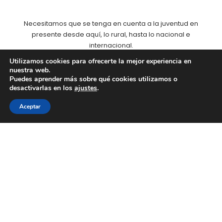
Necesitamos que se tenga en cuenta a la juventud en
presente desde aquí, lo rural, hasta lo nacional e
internacional.
Utilizamos cookies para ofrecerte la mejor experiencia en
“La juventud en el medio rural tiene el
nuestra web.
potencial suficiente para convertirse
Puedes aprender más sobre qué cookies utilizamos o
desactivarlas en los
ajustes
.
en el elemento dinamizador del
desarrollo económico y social clave
para luchar contra la despoblación”.
Aceptar
© 2024 - Consejo de la Juventud de Extremadura.